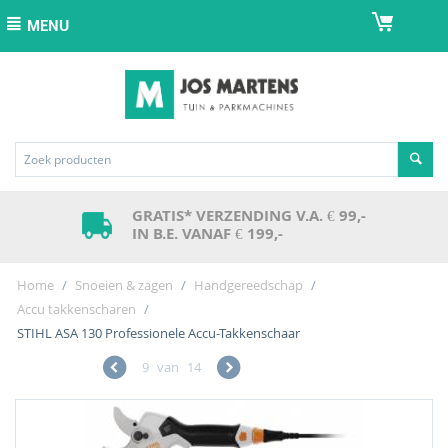
MENU
GRATIS* VERZENDING V.A. € 99,-
IN B.E. VANAF € 199,-
Home
/
Snoeien & zagen
/
Handgereedschap
/
Accu takkenscharen
/
STIHL ASA 130 Professionele Accu-Takkenschaar
9
van
14