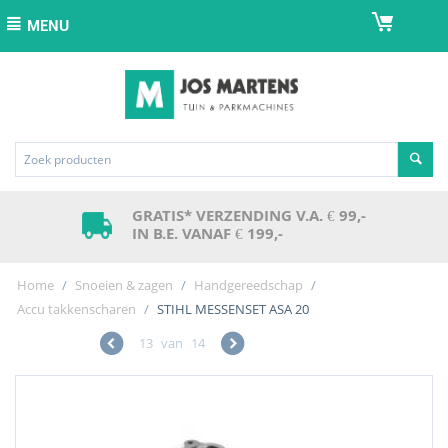
MENU
GRATIS* VERZENDING V.A. € 99,-
IN B.E. VANAF € 199,-
Home
/
Snoeien & zagen
/
Handgereedschap
/
Accu takkenscharen
/
STIHL MESSENSET ASA 20
13
van
14