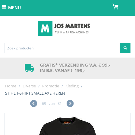
MENU
GRATIS* VERZENDING V.A. € 99,-
IN B.E. VANAF € 199,-
Home
/
Diverse
/
Promotie
/
Kleding
/
STIHL T-SHIRT SMALL AXE HEREN
69
van
81