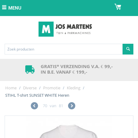
MENU
GRATIS* VERZENDING V.A. € 99,-
IN B.E. VANAF € 199,-
Home
/
Diverse
/
Promotie
/
Kleding
/
STIHL T-shirt SUNSET WHITE Heren
70
van
81