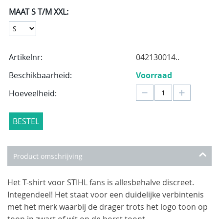
MAAT S T/M XXL:
Artikelnr:
042130014..
Beschikbaarheid:
Voorraad
−
+
Hoeveelheid:
BESTEL
Product omschrijving
Het T-shirt voor STIHL fans is allesbehalve discreet.
Integendeel! Het staat voor een duidelijke verbintenis
met het merk waarbij de drager trots het logo toon op
toon in zwart of wit op de borst toont.