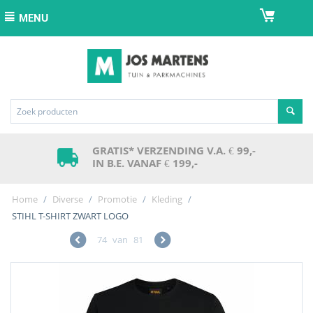
MENU
GRATIS* VERZENDING V.A. € 99,-
IN B.E. VANAF € 199,-
Home
/
Diverse
/
Promotie
/
Kleding
/
STIHL T-SHIRT ZWART LOGO
74
van
81