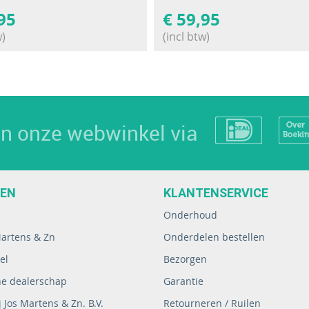
95
€
59,95
w)
(incl btw)
 in onze webwinkel via
EEN
KLANTENSERVICE
Onderhoud
Martens & Zn
Onderdelen bestellen
el
Bezorgen
ne dealerschap
Garantie
 Jos Martens & Zn. B.V.
Retourneren / Ruilen