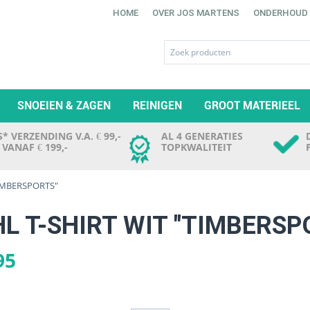
HOME
OVER JOS MARTENS
ONDERHOUD
SNOEIEN & ZAGEN
REINIGEN
GROOT MATERIEEL
* VERZENDING V.A. € 99,-
AL 4 GENERATIES
. VANAF € 199,-
TOPKWALITEIT
"TIMBERSPORTS"
HL T-SHIRT WIT "TIMBERSP
95