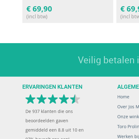
€
69,90
€
69,
(incl btw)
(incl bt
Veilig betalen
ERVARINGEN KLANTEN
ALGEM
Home
Over Jos 
De
937
klanten die ons
Onze wink
beoordeelden gaven
Toro Proli
gemiddeld een
8.8
uit
10
en
Werken bij