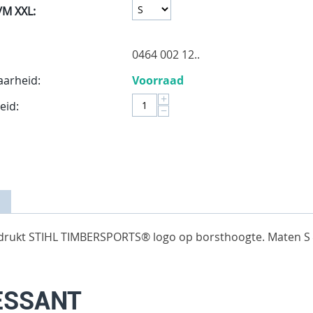
/M XXL:
0464 002 12..
aarheid:
Voorraad
+
eid:
−
, gedrukt STIHL TIMBERSPORTS® logo op borsthoogte. Maten S 
ESSANT