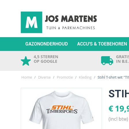
GAZONONDERHOUD
ACCU'S & TOEBEHOREN
4,5 STERREN
GRATIS
OP GOOGLE
IN B.E
Home
/
Diverse
/
Promotie
/
Kleding
/
Stihl T-shirt wit 
STI
€
19,
(incl btw)