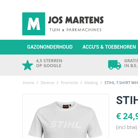
GAZONONDERHOUD
ACCU'S & TOEBEHOREN
4,5 STERREN
GRATIS
OP GOOGLE
IN B.E
Home
/
Diverse
/
Promotie
/
Kleding
/
STIHL T-SHIRT W
STI
€
24,
(incl btw)