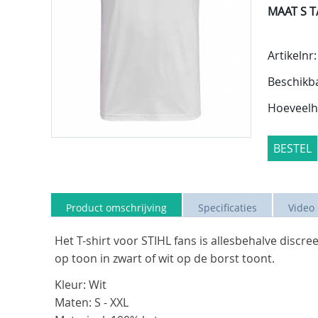
MAAT S T
Artikelnr:
Beschikb
Hoeveelh
BESTEL
Product omschrijving
Specificaties
Video
Het T-shirt voor STIHL fans is allesbehalve discre
op toon in zwart of wit op de borst toont.
Kleur: Wit
Maten: S - XXL