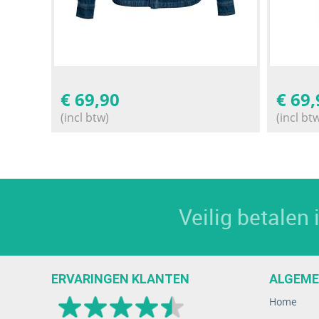
€
69,90
€
69,
(incl btw)
(incl bt
Veilig betalen
ERVARINGEN KLANTEN
ALGEM
Home