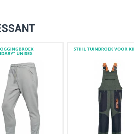
ESSANT
 JOGGINGBROEK
STIHL TUINBROEK VOOR K
NDARY" UNISEX