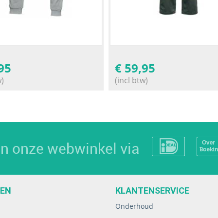
95
€
59,95
w)
(incl btw)
 in onze webwinkel via
EEN
KLANTENSERVICE
Onderhoud