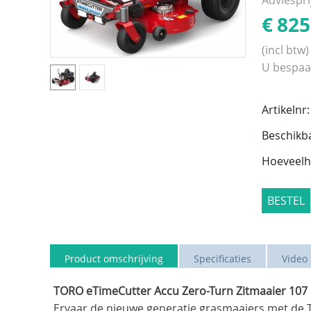
€
825
(incl btw)
U bespaa
Artikelnr:
Beschikb
Hoeveelh
BESTEL
Product omschrijving
Specificaties
Video
TORO eTimeCutter Accu Zero-Turn Zitmaaier 107
Ervaar de nieuwe generatie grasmaaiers met de 