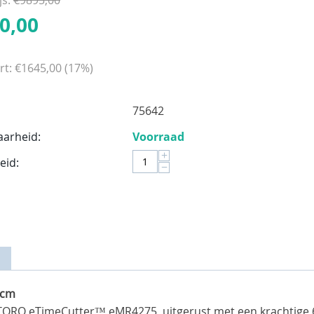
0,00
rt:
€
1645,00
(
17
%)
75642
aarheid:
Voorraad
+
eid:
−
 cm
TORO eTimeCutter™ eMR4275, uitgerust met een krachtige 