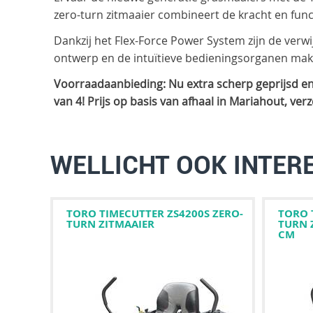
zero-turn zitmaaier combineert de kracht en fun
Dankzij het Flex-Force Power System zijn de ve
ontwerp en de intuïtieve bedieningsorganen mak
Voorraadaanbieding: Nu extra scherp geprijsd en g
van 4! Prijs op basis van afhaal in Mariahout, ve
WELLICHT OOK INTER
TORO TIMECUTTER ZS4200S ZERO-
TORO 
TURN ZITMAAIER
TURN Z
CM