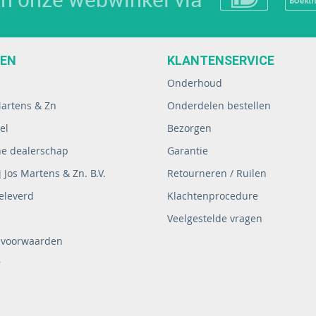
EEN
KLANTENSERVICE
Onderhoud
Martens & Zn
Onderdelen bestellen
el
Bezorgen
ne dealerschap
Garantie
 Jos Martens & Zn. B.V.
Retourneren / Ruilen
eleverd
Klachtenprocedure
Veelgestelde vragen
 voorwaarden
r