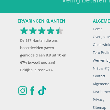
ERVARINGEN KLANTEN
ALGEM
Home
Over Jos 
De
937
klanten die ons
Onze wink
beoordeelden gaven
Toro Proli
gemiddeld een
8.8
uit
10
en
Werken bij
97% beveelt ons aan!
Nieuw afg
Bekijk alle reviews »
Contact
Algemene
Disclaime
Privacy
Sitemap