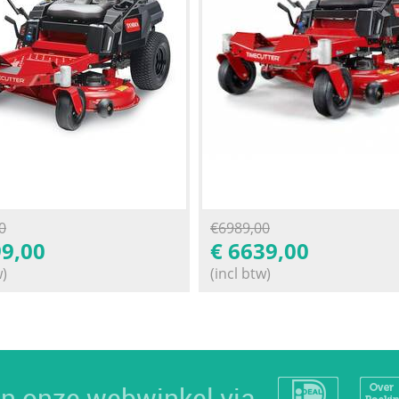
0
€
6989,00
9,00
€
6639,00
w)
(incl btw)
 in onze webwinkel via