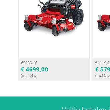
€
5535,00
€
6119,0
€
4699,00
€
579
(incl btw)
(incl bt
Veilig betalen