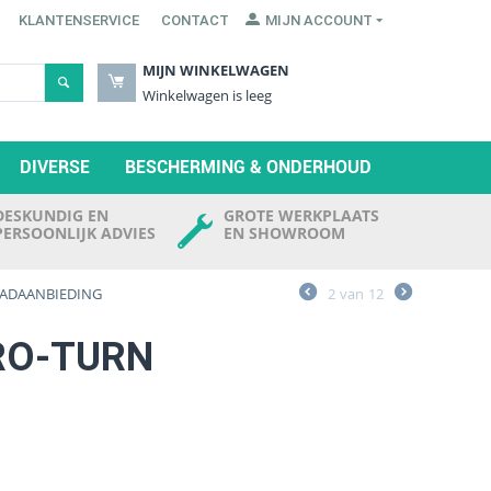
KLANTENSERVICE
CONTACT
MIJN ACCOUNT
MIJN WINKELWAGEN
Winkelwagen is leeg
DIVERSE
BESCHERMING & ONDERHOUD
DESKUNDIG EN
GROTE WERKPLAATS
PERSOONLIJK ADVIES
EN SHOWROOM
AADAANBIEDING
2
van
12
RO-TURN