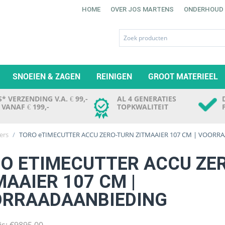
HOME
OVER JOS MARTENS
ONDERHOUD
SNOEIEN & ZAGEN
REINIGEN
GROOT MATERIEEL
* VERZENDING V.A. € 99,-
AL 4 GENERATIES
. VANAF € 199,-
TOPKWALITEIT
ers
/
TORO eTIMECUTTER ACCU ZERO-TURN ZITMAAIER 107 CM | VOORR
O ETIMECUTTER ACCU ZE
MAAIER 107 CM |
RRAADAANBIEDING
js:
€
9895,00