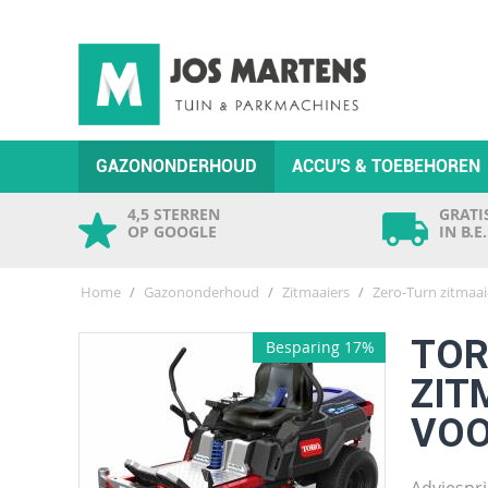
GAZONONDERHOUD
ACCU'S & TOEBEHOREN
4,5 STERREN
GRATIS
OP GOOGLE
IN B.E
Home
/
Gazononderhoud
/
Zitmaaiers
/
Zero-Turn zitmaai
TOR
Besparing 17%
ZIT
VOO
Adviespri