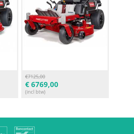
€
7125,00
€
6769,00
(incl btw)