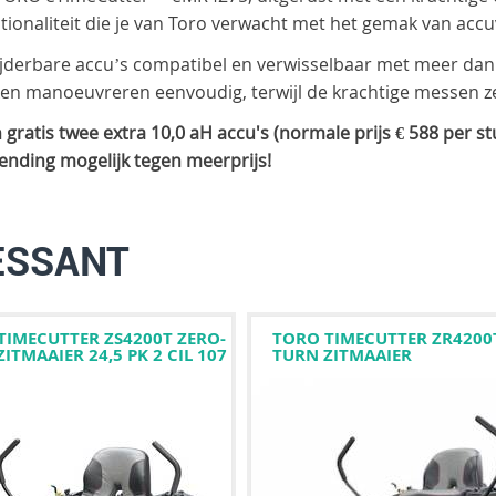
ctionaliteit die je van Toro verwacht met het gemak van ac
rwijderbare accu’s compatibel en verwisselbaar met meer d
en manoeuvreren eenvoudig, terwijl de krachtige messen ze
ratis twee extra 10,0 aH accu's (normale prijs € 588 per stuk
rzending mogelijk tegen meerprijs!
ESSANT
TIMECUTTER ZS4200T ZERO-
TORO TIMECUTTER ZR4200
ITMAAIER 24,5 PK 2 CIL 107
TURN ZITMAAIER