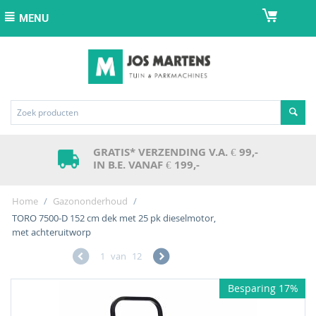
MENU
GRATIS* VERZENDING V.A. € 99,-
IN B.E. VANAF € 199,-
Home
/
Gazononderhoud
/
TORO 7500-D 152 cm dek met 25 pk dieselmotor,
met achteruitworp
1
van
12
Besparing 17%