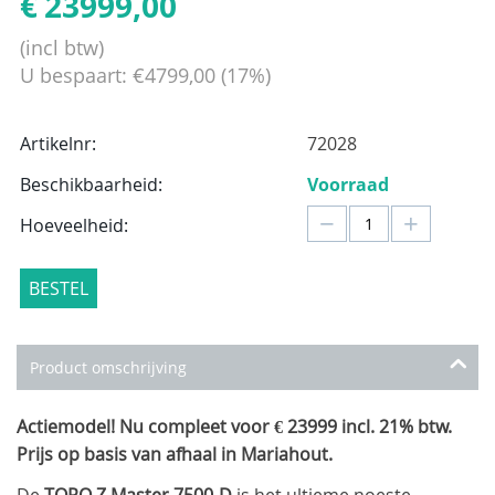
€
23999,00
(incl btw)
U bespaart:
€
4799,00
(
17
%)
Artikelnr:
72028
Beschikbaarheid:
Voorraad
−
+
Hoeveelheid:
BESTEL
Product omschrijving
Actiemodel! Nu compleet voor € 23999 incl. 21% btw.
Prijs op basis van afhaal in Mariahout.
De
TORO Z Master 7500-D
is het ultieme noeste