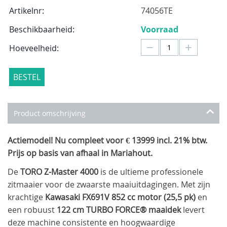
Artikelnr:
74056TE
Beschikbaarheid:
Voorraad
−
+
Hoeveelheid:
BESTEL
Product omschrijving
Actiemodel! Nu compleet voor € 13999 incl. 21% btw.
Prijs op basis van afhaal in Mariahout.
De
TORO Z-Master 4000
is de ultieme professionele
zitmaaier voor de zwaarste maaiuitdagingen. Met zijn
krachtige
Kawasaki FX691V 852 cc motor (25,5 pk)
en
een robuust
122 cm TURBO FORCE® maaidek
levert
deze machine consistente en hoogwaardige