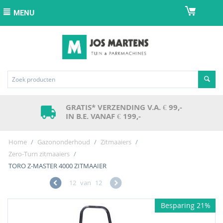
MENU
GRATIS* VERZENDING V.A. € 99,-
IN B.E. VANAF € 199,-
Home
/
Gazononderhoud
/
Zitmaaiers
/
Zero-Turn zitmaaiers
/
TORO Z-MASTER 4000 ZITMAAIER
12
van
12
Besparing 21%